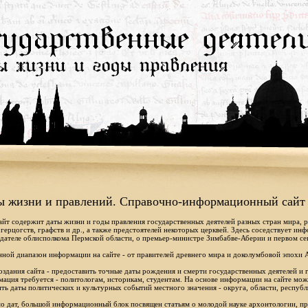
ы жизни и правлений. Справочно-информационный сайт
айт содержит даты жизни и годы правления государственных деятелей разных стран мира, 
 герцогств, графств и др., а также предстоятелей некоторых церквей. Здесь соседствует ин
дателе облисполкома Пермской области, о премьер-министре Зимбабве-Аберии и первом се
ной диапазон информации на сайте - от правителей древнего мира и доколумбовой эпохи 
оздания сайта - предоставить точные даты рождения и смерти государственных деятелей и г
ация требуется - политологам, историкам, студентам. На основе информации на сайте мо
ть даты политических и культурных событий местного значения - округа, области, республ
 дат, большой информационный блок посвящен статьям о молодой науке архонтологии, пр