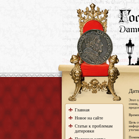
Дат
Этот с
союза,
предсе
Главная
Времен
Новое на сайте
Цель с
Статьи к проблемам
информ
уточни
датировки
Помимо