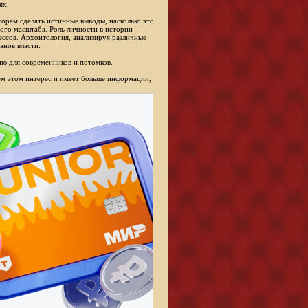
ях.
торам сделать истинные выводы, насколько это
ого масштаба. Роль личности в истории
ессов. Архонтология, анализируя различные
анов власти.
ю для современников и потомков.
сем этом интерес и имеет больше информации,