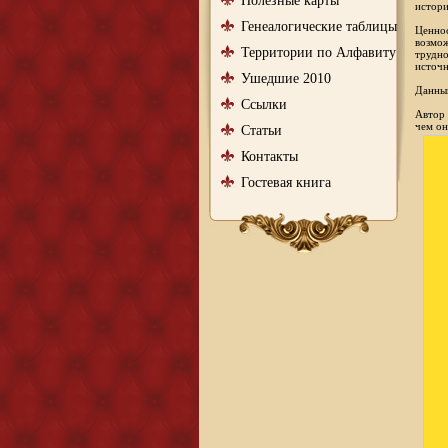
Полезные карты
истори
Генеалогические таблицы
Ценнос
возмож
Территории по Алфавиту
трудно
источн
Ушедшие 2010
Данный
Ссылки
Автор 
чем он
Статьи
Контакты
Гостевая книга