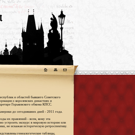
республик и областей бывшего Советского
формация о королевских династиях и
кретаре Горьковского обкома КПСС.
Америки до сегодняшних дней - 2011 года.
оды их правлений - всем, кому эта
жно устроить экскурс в мировую историю или
ики, не искажая историческую ретроспективу.
едставлены генеалогические таблицы,