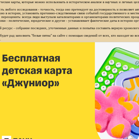
ческие карты, которые можно использовать в историческом анализе в научных и личных цел
ть любого исследования - точность, тогда оно претендует на достоверность и позволяет ав
но в истории, установить причинно-следственные связи событий государственного и местн
 переоценить: всегда люди выступали катализаторами и организаторами политических проц
ики - политические, юридические и другие - устанавливает фактические даты в истории орг
 ресурс - собрание последних, уточненных данных и попытка составить верную хронологи
будет рад заполнить "белые пятна" на сайте с помощью сведений от всех, кто находит во в
.