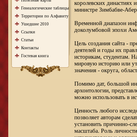
Полезные карты
королевских династиях и
Генеалогические таблицы
министре Зимбабве-Абер
Территории по Алфавиту
Временной диапазон инфо
Ушедшие 2010
доколумбовой эпохи Аме
Ссылки
Статьи
Цель создания сайта - п
Контакты
деятелей и годы их правл
Гостевая книга
историкам, студентам. Н
мировую историю или ут
значения - округа, облас
Помимо дат, большой ин
архонтологии, представл
можно использовать в ис
Ценность любого исследо
позволяет авторам сдела
установить причинно-сле
масштаба. Роль личности