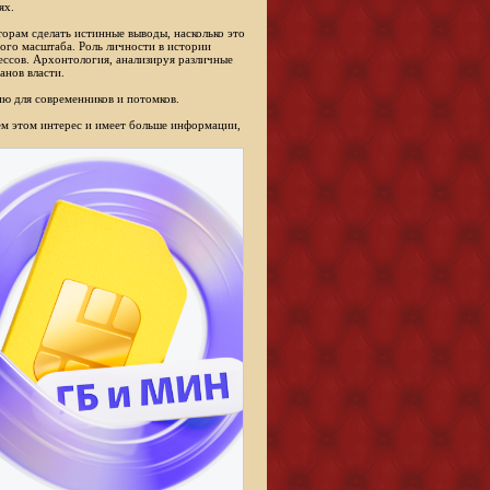
ях.
торам сделать истинные выводы, насколько это
ого масштаба. Роль личности в истории
ессов. Архонтология, анализируя различные
анов власти.
ю для современников и потомков.
сем этом интерес и имеет больше информации,