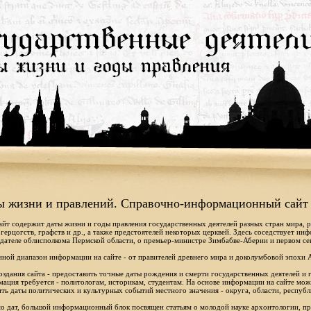
ы жизни и правлений. Справочно-информационный сайт
айт содержит даты жизни и годы правления государственных деятелей разных стран мира, 
 герцогств, графств и др., а также предстоятелей некоторых церквей. Здесь соседствует ин
дателе облисполкома Пермской области, о премьер-министре Зимбабве-Аберии и первом се
ной диапазон информации на сайте - от правителей древнего мира и доколумбовой эпохи 
оздания сайта - предоставить точные даты рождения и смерти государственных деятелей и г
ация требуется - политологам, историкам, студентам. На основе информации на сайте мо
ть даты политических и культурных событий местного значения - округа, области, республ
 дат, большой информационный блок посвящен статьям о молодой науке архонтологии, пр