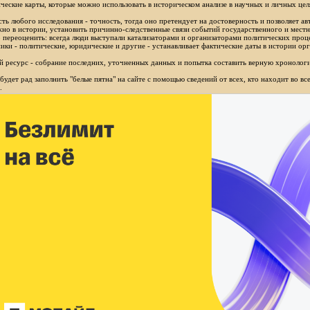
ческие карты, которые можно использовать в историческом анализе в научных и личных цел
ть любого исследования - точность, тогда оно претендует на достоверность и позволяет ав
но в истории, установить причинно-следственные связи событий государственного и местн
 переоценить: всегда люди выступали катализаторами и организаторами политических проц
ики - политические, юридические и другие - устанавливает фактические даты в истории орг
 ресурс - собрание последних, уточненных данных и попытка составить верную хронологи
будет рад заполнить "белые пятна" на сайте с помощью сведений от всех, кто находит во в
.