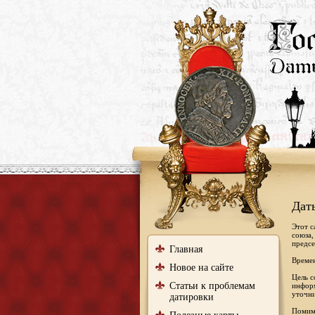
Дат
Этот с
союза,
предсе
Главная
Времен
Новое на сайте
Цель с
Статьи к проблемам
информ
уточни
датировки
Помимо