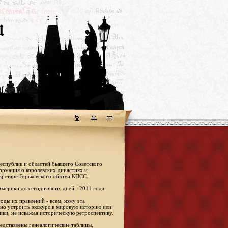
республик и областей бывшего Советского
формация о королевских династиях и
кретаре Горьковского обкома КПСС.
Америки до сегодняшних дней - 2011 года.
оды их правлений - всем, кому эта
жно устроить экскурс в мировую историю или
ики, не искажая историческую ретроспективу.
едставлены генеалогические таблицы,