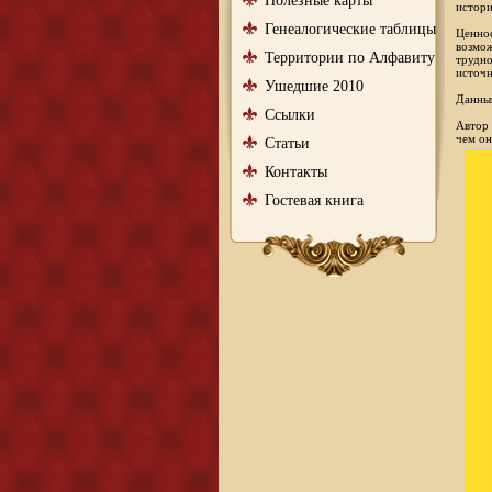
Полезные карты
истори
Генеалогические таблицы
Ценнос
возмож
Территории по Алфавиту
трудно
источн
Ушедшие 2010
Данный
Ссылки
Автор 
чем он
Статьи
Контакты
Гостевая книга