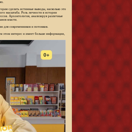
ях.
торам сделать истинные выводы, насколько это
ого масштаба. Роль личности в истории
ессов. Архонтология, анализируя различные
анов власти.
ю для современников и потомков.
сем этом интерес и имеет больше информации,