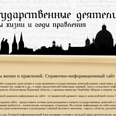
ы жизни и правлений. Справочно-информационный сайт
айт содержит даты жизни и годы правления государственных деятелей разных стран мира, 
 герцогств, графств и др., а также предстоятелей некоторых церквей. Здесь соседствует ин
дателе облисполкома Пермской области, о премьер-министре Зимбабве-Аберии и первом се
ной диапазон информации на сайте - от правителей древнего мира и доколумбовой эпохи 
оздания сайта - предоставить точные даты рождения и смерти государственных деятелей и г
ация требуется - политологам, историкам, студентам. На основе информации на сайте мо
ть даты политических и культурных событий местного значения - округа, области, республ
 дат, большой информационный блок посвящен статьям о молодой науке архонтологии, пр