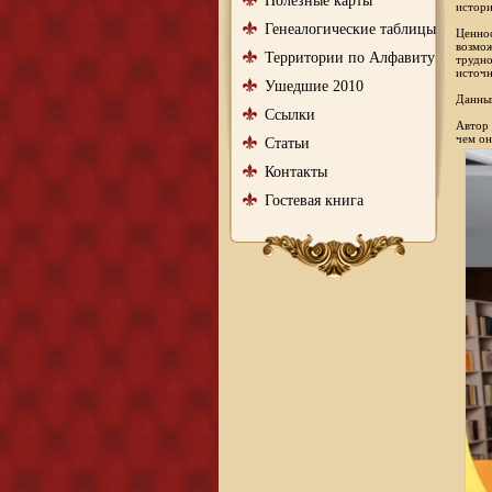
Полезные карты
истори
Генеалогические таблицы
Ценнос
возмож
Территории по Алфавиту
трудно
источн
Ушедшие 2010
Данный
Ссылки
Автор 
чем он
Статьи
Контакты
Гостевая книга