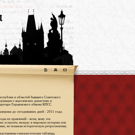
республик и областей бывшего Советского
формация о королевских династиях и
кретаре Горьковского обкома КПСС.
Америки до сегодняшних дней - 2011 года.
оды их правлений - всем, кому эта
жно устроить экскурс в мировую историю или
ики, не искажая историческую ретроспективу.
едставлены генеалогические таблицы,