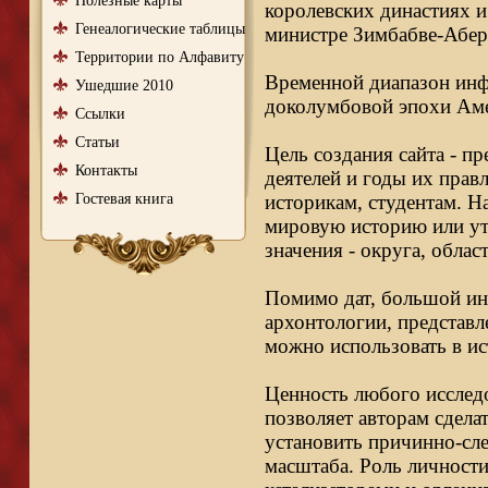
Полезные карты
королевских династиях и
Генеалогические таблицы
министре Зимбабве-Абер
Территории по Алфавиту
Временной диапазон инфо
Ушедшие 2010
доколумбовой эпохи Аме
Ссылки
Статьи
Цель создания сайта - п
Контакты
деятелей и годы их правл
Гостевая книга
историкам, студентам. Н
мировую историю или ут
значения - округа, облас
Помимо дат, большой ин
архонтологии, представл
можно использовать в ис
Ценность любого исследо
позволяет авторам сдела
установить причинно-сле
масштаба. Роль личности