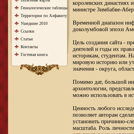
Полезные карты
королевских династиях и
Генеалогические таблицы
министре Зимбабве-Абер
Территории по Алфавиту
Временной диапазон инфо
Ушедшие 2010
доколумбовой эпохи Аме
Ссылки
Статьи
Цель создания сайта - п
Контакты
деятелей и годы их правл
Гостевая книга
историкам, студентам. Н
мировую историю или ут
значения - округа, облас
Помимо дат, большой ин
архонтологии, представл
можно использовать в ис
Ценность любого исследо
позволяет авторам сдела
установить причинно-сле
масштаба. Роль личности