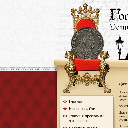
Дат
Этот с
союза,
предсе
Главная
Времен
Новое на сайте
Цель с
Статьи к проблемам
информ
уточни
датировки
Помимо