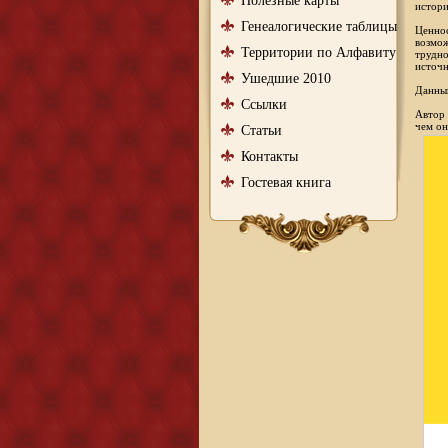
Полезные карты
истори
Генеалогические таблицы
Ценнос
возмож
Территории по Алфавиту
трудно
источн
Ушедшие 2010
Данный
Ссылки
Автор 
чем он
Статьи
Контакты
Гостевая книга