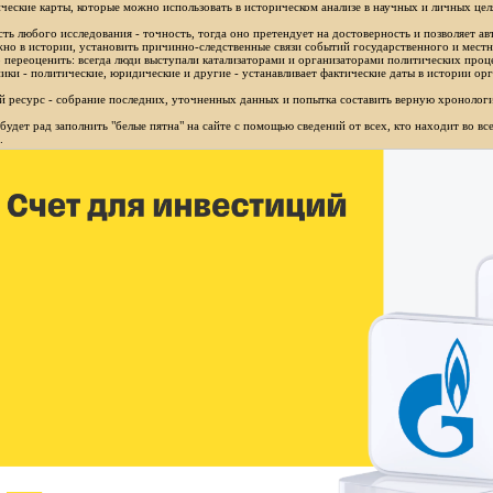
ческие карты, которые можно использовать в историческом анализе в научных и личных цел
ть любого исследования - точность, тогда оно претендует на достоверность и позволяет ав
но в истории, установить причинно-следственные связи событий государственного и местн
 переоценить: всегда люди выступали катализаторами и организаторами политических проц
ики - политические, юридические и другие - устанавливает фактические даты в истории орг
 ресурс - собрание последних, уточненных данных и попытка составить верную хронологи
будет рад заполнить "белые пятна" на сайте с помощью сведений от всех, кто находит во в
.