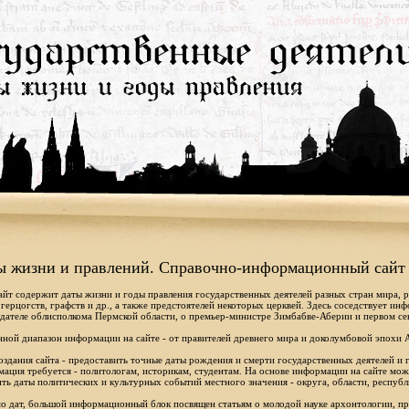
ы жизни и правлений. Справочно-информационный сайт
айт содержит даты жизни и годы правления государственных деятелей разных стран мира, 
 герцогств, графств и др., а также предстоятелей некоторых церквей. Здесь соседствует ин
дателе облисполкома Пермской области, о премьер-министре Зимбабве-Аберии и первом се
ной диапазон информации на сайте - от правителей древнего мира и доколумбовой эпохи 
оздания сайта - предоставить точные даты рождения и смерти государственных деятелей и г
ация требуется - политологам, историкам, студентам. На основе информации на сайте мо
ть даты политических и культурных событий местного значения - округа, области, республ
 дат, большой информационный блок посвящен статьям о молодой науке архонтологии, пр