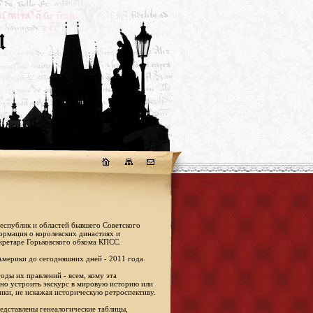
республик и областей бывшего Советского
формация о королевских династиях и
кретаре Горьковского обкома КПСС.
Америки до сегодняшних дней - 2011 года.
оды их правлений - всем, кому эта
жно устроить экскурс в мировую историю или
ики, не искажая историческую ретроспективу.
едставлены генеалогические таблицы,