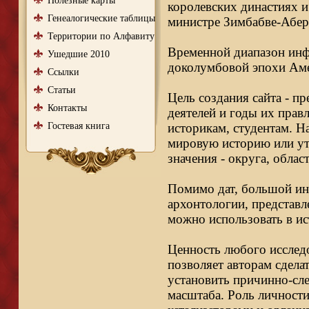
Полезные карты
королевских династиях и
Генеалогические таблицы
министре Зимбабве-Абер
Территории по Алфавиту
Временной диапазон инфо
Ушедшие 2010
доколумбовой эпохи Аме
Ссылки
Статьи
Цель создания сайта - п
Контакты
деятелей и годы их правл
Гостевая книга
историкам, студентам. Н
мировую историю или ут
значения - округа, облас
Помимо дат, большой ин
архонтологии, представл
можно использовать в ис
Ценность любого исследо
позволяет авторам сдела
установить причинно-сле
масштаба. Роль личности