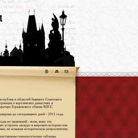
республик и областей бывшего Советского
формация о королевских династиях и
кретаре Горьковского обкома КПСС.
Америки до сегодняшних дней - 2011 года.
оды их правлений - всем, кому эта
жно устроить экскурс в мировую историю или
ики, не искажая историческую ретроспективу.
едставлены генеалогические таблицы,