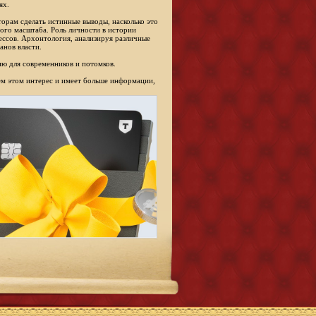
ях.
торам сделать истинные выводы, насколько это
ого масштаба. Роль личности в истории
ессов. Архонтология, анализируя различные
анов власти.
ю для современников и потомков.
сем этом интерес и имеет больше информации,