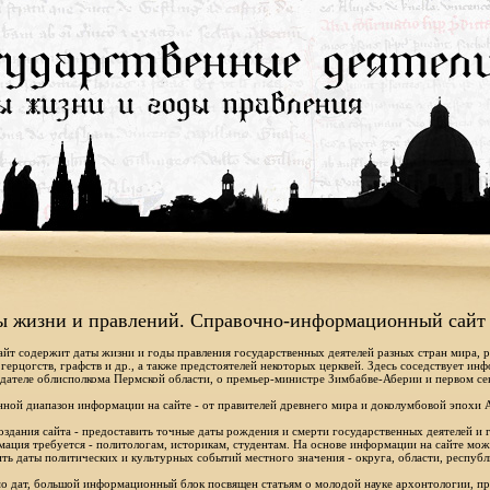
ы жизни и правлений. Справочно-информационный сайт
айт содержит даты жизни и годы правления государственных деятелей разных стран мира, 
 герцогств, графств и др., а также предстоятелей некоторых церквей. Здесь соседствует ин
дателе облисполкома Пермской области, о премьер-министре Зимбабве-Аберии и первом се
ной диапазон информации на сайте - от правителей древнего мира и доколумбовой эпохи 
оздания сайта - предоставить точные даты рождения и смерти государственных деятелей и г
ация требуется - политологам, историкам, студентам. На основе информации на сайте мо
ть даты политических и культурных событий местного значения - округа, области, республ
 дат, большой информационный блок посвящен статьям о молодой науке архонтологии, пр