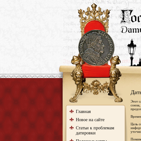
Дат
Этот с
союза,
предсе
Главная
Времен
Новое на сайте
Цель с
Статьи к проблемам
информ
уточни
датировки
Помимо