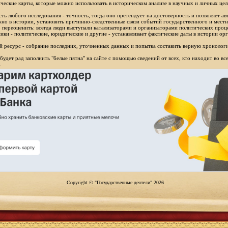
ческие карты, которые можно использовать в историческом анализе в научных и личных цел
ть любого исследования - точность, тогда оно претендует на достоверность и позволяет ав
но в истории, установить причинно-следственные связи событий государственного и местн
 переоценить: всегда люди выступали катализаторами и организаторами политических проц
ики - политические, юридические и другие - устанавливает фактические даты в истории орг
 ресурс - собрание последних, уточненных данных и попытка составить верную хронологи
будет рад заполнить "белые пятна" на сайте с помощью сведений от всех, кто находит во в
.
Copyright © "Государственные деятели" 2026