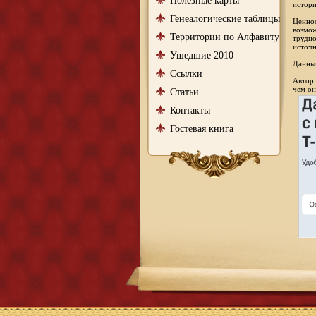
Полезные карты
истори
Генеалогические таблицы
Ценнос
возмож
Территории по Алфавиту
трудно
источн
Ушедшие 2010
Данный
Ссылки
Автор 
чем он
Статьи
Контакты
Гостевая книга