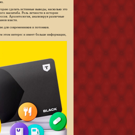
ях.
торам сделать истинные выводы, насколько это
ого масштаба. Роль личности в истории
ессов. Архонтология, анализируя различные
анов власти.
ю для современников и потомков.
сем этом интерес и имеет больше информации,