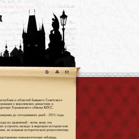
республик и областей бывшего Советского
формация о королевских династиях и
кретаре Горьковского обкома КПСС.
Америки до сегодняшних дней - 2011 года.
оды их правлений - всем, кому эта
жно устроить экскурс в мировую историю или
ики, не искажая историческую ретроспективу.
едставлены генеалогические таблицы,