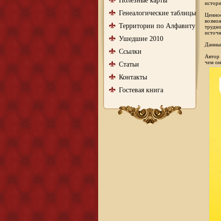
Полезные карты
истори
Генеалогические таблицы
Ценнос
возмож
Территории по Алфавиту
трудно
источн
Ушедшие 2010
Данный
Ссылки
Автор 
чем он
Статьи
Контакты
Гостевая книга