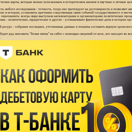
ческие карты, которые можно использовать в историческом анализе в научных и личных цел
ть любого исследования - точность, тогда оно претендует на достоверность и позволяет ав
но в истории, установить причинно-следственные связи событий государственного и местн
 переоценить: всегда люди выступали катализаторами и организаторами политических проц
ики - политические, юридические и другие - устанавливает фактические даты в истории орг
 ресурс - собрание последних, уточненных данных и попытка составить верную хронологи
будет рад заполнить "белые пятна" на сайте с помощью сведений от всех, кто находит во в
.