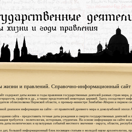
ы жизни и правлений. Справочно-информационный сайт
айт содержит даты жизни и годы правления государственных деятелей разных стран мира, 
 герцогств, графств и др., а также предстоятелей некоторых церквей. Здесь соседствует ин
дателе облисполкома Пермской области, о премьер-министре Зимбабве-Аберии и первом се
ной диапазон информации на сайте - от правителей древнего мира и доколумбовой эпохи 
оздания сайта - предоставить точные даты рождения и смерти государственных деятелей и г
ация требуется - политологам, историкам, студентам. На основе информации на сайте мо
ть даты политических и культурных событий местного значения - округа, области, республ
 дат, большой информационный блок посвящен статьям о молодой науке архонтологии, пр