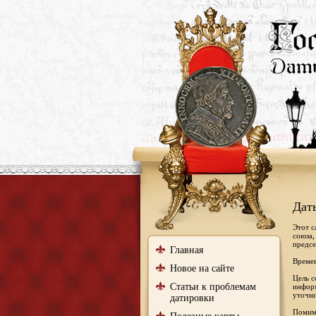
Дат
Этот с
союза,
предсе
Главная
Времен
Новое на сайте
Цель с
Статьи к проблемам
информ
уточни
датировки
Помимо