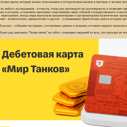
ческие карты, которые можно использовать в историческом анализе в научных и личных цел
ть любого исследования - точность, тогда оно претендует на достоверность и позволяет ав
но в истории, установить причинно-следственные связи событий государственного и местн
 переоценить: всегда люди выступали катализаторами и организаторами политических проц
ики - политические, юридические и другие - устанавливает фактические даты в истории орг
 ресурс - собрание последних, уточненных данных и попытка составить верную хронологи
будет рад заполнить "белые пятна" на сайте с помощью сведений от всех, кто находит во в
.