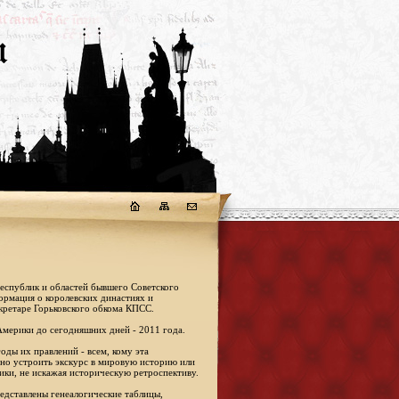
республик и областей бывшего Советского
формация о королевских династиях и
кретаре Горьковского обкома КПСС.
Америки до сегодняшних дней - 2011 года.
оды их правлений - всем, кому эта
жно устроить экскурс в мировую историю или
ики, не искажая историческую ретроспективу.
едставлены генеалогические таблицы,