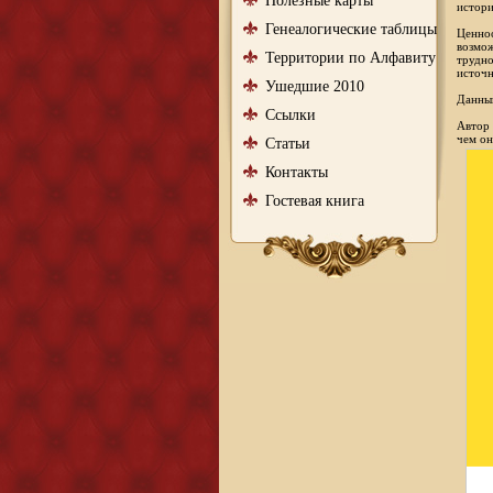
Полезные карты
истори
Генеалогические таблицы
Ценнос
возмож
Территории по Алфавиту
трудно
источн
Ушедшие 2010
Данный
Ссылки
Автор 
чем он
Статьи
Контакты
Гостевая книга