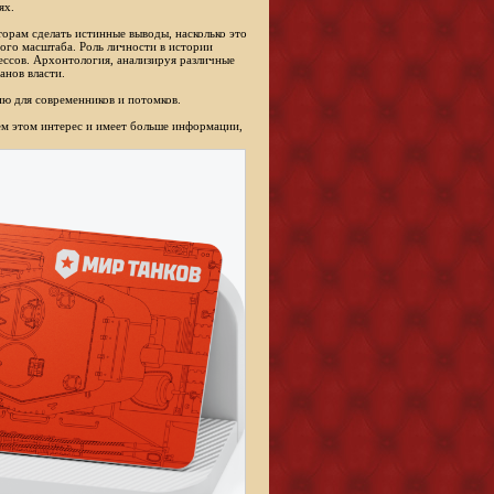
ях.
торам сделать истинные выводы, насколько это
ого масштаба. Роль личности в истории
ессов. Архонтология, анализируя различные
анов власти.
ю для современников и потомков.
сем этом интерес и имеет больше информации,