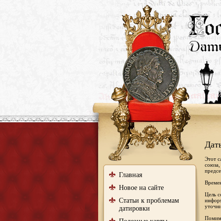
Дат
Этот с
союза,
предсе
Главная
Времен
Новое на сайте
Цель с
Статьи к проблемам
информ
уточни
датировки
Помимо