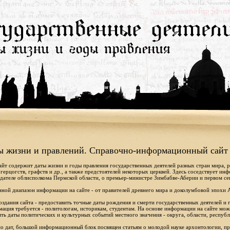
ы жизни и правлений. Справочно-информационный сайт
айт содержит даты жизни и годы правления государственных деятелей разных стран мира, 
 герцогств, графств и др., а также предстоятелей некоторых церквей. Здесь соседствует ин
дателе облисполкома Пермской области, о премьер-министре Зимбабве-Аберии и первом се
ной диапазон информации на сайте - от правителей древнего мира и доколумбовой эпохи 
оздания сайта - предоставить точные даты рождения и смерти государственных деятелей и г
ация требуется - политологам, историкам, студентам. На основе информации на сайте мо
ть даты политических и культурных событий местного значения - округа, области, республ
 дат, большой информационный блок посвящен статьям о молодой науке архонтологии, пр