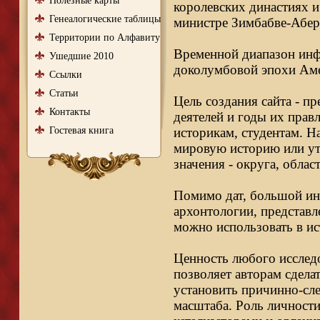
Полезные карты
королевских династиях и
Генеалогические таблицы
министре Зимбабве-Абер
Территории по Алфавиту
Временной диапазон инфо
Ушедшие 2010
доколумбовой эпохи Аме
Ссылки
Статьи
Цель создания сайта - п
Контакты
деятелей и годы их правл
Гостевая книга
историкам, студентам. Н
мировую историю или ут
значения - округа, облас
Помимо дат, большой ин
архонтологии, представл
можно использовать в ис
Ценность любого исследо
позволяет авторам сдела
установить причинно-сле
масштаба. Роль личности