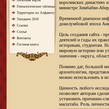
Полезные карты
королевских династиях и
Генеалогические таблицы
министре Зимбабве-Абер
Территории по Алфавиту
Временной диапазон инфо
Ушедшие 2010
доколумбовой эпохи Аме
Ссылки
Статьи
Цель создания сайта - п
Контакты
деятелей и годы их правл
Гостевая книга
историкам, студентам. Н
мировую историю или ут
значения - округа, облас
Помимо дат, большой ин
архонтологии, представл
можно использовать в ис
Ценность любого исследо
позволяет авторам сдела
установить причинно-сле
масштаба. Роль личности