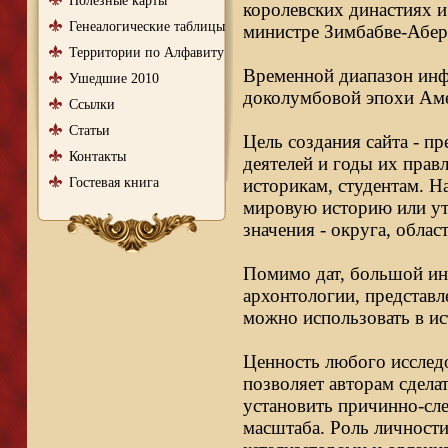
Полезные карты
королевских династиях и
Генеалогические таблицы
министре Зимбабве-Абер
Территории по Алфавиту
Временной диапазон инфо
Ушедшие 2010
доколумбовой эпохи Аме
Ссылки
Статьи
Цель создания сайта - п
Контакты
деятелей и годы их правл
Гостевая книга
историкам, студентам. Н
мировую историю или ут
значения - округа, облас
Помимо дат, большой ин
архонтологии, представл
можно использовать в ис
Ценность любого исследо
позволяет авторам сдела
установить причинно-сле
масштаба. Роль личности