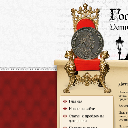
Дат
Этот с
союза,
предсе
Главная
Времен
Новое на сайте
Цель с
Статьи к проблемам
информ
уточни
датировки
Помимо