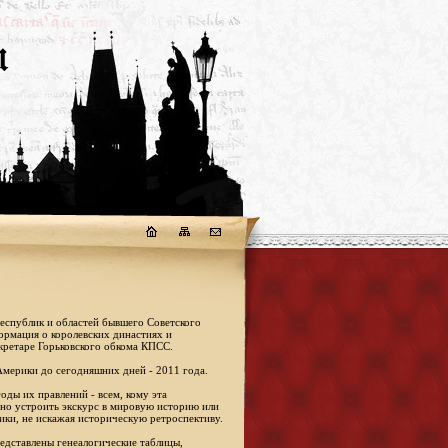
республик и областей бывшего Советского
формация о королевских династиях и
кретаре Горьковского обкома КПСС.
Америки до сегодняшних дней - 2011 года.
оды их правлений - всем, кому эта
жно устроить экскурс в мировую историю или
ики, не искажая историческую ретроспективу.
едставлены генеалогические таблицы,