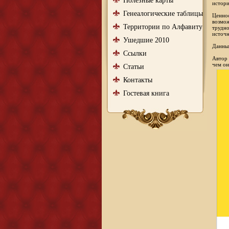
Полезные карты
истори
Генеалогические таблицы
Ценнос
возмож
Территории по Алфавиту
трудно
источн
Ушедшие 2010
Данный
Ссылки
Автор 
чем он
Статьи
Контакты
Гостевая книга