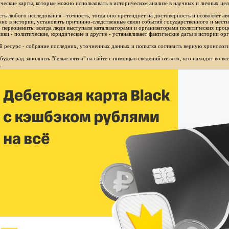
ческие карты, которые можно использовать в историческом анализе в научных и личных цел
ть любого исследования - точность, тогда оно претендует на достоверность и позволяет ав
но в истории, установить причинно-следственные связи событий государственного и местн
 переоценить: всегда люди выступали катализаторами и организаторами политических проц
ики - политические, юридические и другие - устанавливает фактические даты в истории орг
 ресурс - собрание последних, уточненных данных и попытка составить верную хронологи
будет рад заполнить "белые пятна" на сайте с помощью сведений от всех, кто находит во в
.