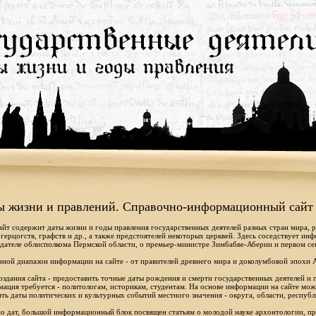
ы жизни и правлений. Справочно-информационный сайт
айт содержит даты жизни и годы правления государственных деятелей разных стран мира, 
 герцогств, графств и др., а также предстоятелей некоторых церквей. Здесь соседствует ин
дателе облисполкома Пермской области, о премьер-министре Зимбабве-Аберии и первом се
ной диапазон информации на сайте - от правителей древнего мира и доколумбовой эпохи 
оздания сайта - предоставить точные даты рождения и смерти государственных деятелей и г
ация требуется - политологам, историкам, студентам. На основе информации на сайте мо
ть даты политических и культурных событий местного значения - округа, области, республ
 дат, большой информационный блок посвящен статьям о молодой науке архонтологии, пр