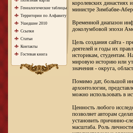
Полезные карты
королевских династиях и
Генеалогические таблицы
министре Зимбабве-Абер
Территории по Алфавиту
Временной диапазон инфо
Ушедшие 2010
доколумбовой эпохи Аме
Ссылки
Статьи
Цель создания сайта - п
Контакты
деятелей и годы их правл
Гостевая книга
историкам, студентам. Н
мировую историю или ут
значения - округа, облас
Помимо дат, большой ин
архонтологии, представл
можно использовать в ис
Ценность любого исследо
позволяет авторам сдела
установить причинно-сле
масштаба. Роль личности