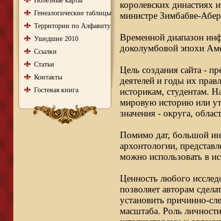
Полезные карты
королевских династиях и
Генеалогические таблицы
министре Зимбабве-Абер
Территории по Алфавиту
Временной диапазон инфо
Ушедшие 2010
доколумбовой эпохи Аме
Ссылки
Статьи
Цель создания сайта - п
Контакты
деятелей и годы их правл
Гостевая книга
историкам, студентам. Н
мировую историю или ут
значения - округа, облас
Помимо дат, большой ин
архонтологии, представл
можно использовать в ис
Ценность любого исследо
позволяет авторам сдела
установить причинно-сле
масштаба. Роль личности