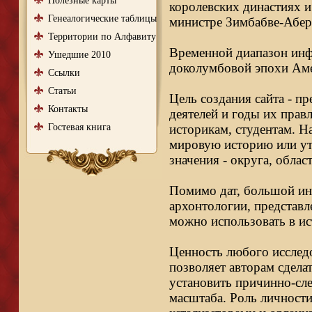
Полезные карты
королевских династиях и
Генеалогические таблицы
министре Зимбабве-Абер
Территории по Алфавиту
Временной диапазон инфо
Ушедшие 2010
доколумбовой эпохи Аме
Ссылки
Статьи
Цель создания сайта - п
Контакты
деятелей и годы их правл
Гостевая книга
историкам, студентам. Н
мировую историю или ут
значения - округа, облас
Помимо дат, большой ин
архонтологии, представл
можно использовать в ис
Ценность любого исследо
позволяет авторам сдела
установить причинно-сле
масштаба. Роль личности