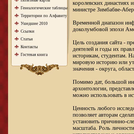
Полезные карты
королевских династиях и
Генеалогические таблицы
министре Зимбабве-Абер
Территории по Алфавиту
Временной диапазон инфо
Ушедшие 2010
доколумбовой эпохи Аме
Ссылки
Статьи
Цель создания сайта - п
Контакты
деятелей и годы их правл
Гостевая книга
историкам, студентам. Н
мировую историю или ут
значения - округа, облас
Помимо дат, большой ин
архонтологии, представл
можно использовать в ис
Ценность любого исследо
позволяет авторам сдела
установить причинно-сле
масштаба. Роль личности