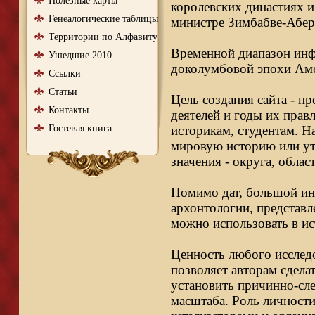
Полезные карты
королевских династиях и
Генеалогические таблицы
министре Зимбабве-Абер
Территории по Алфавиту
Временной диапазон инфо
Ушедшие 2010
доколумбовой эпохи Аме
Ссылки
Статьи
Цель создания сайта - п
Контакты
деятелей и годы их правл
Гостевая книга
историкам, студентам. Н
мировую историю или ут
значения - округа, облас
Помимо дат, большой ин
архонтологии, представл
можно использовать в ис
Ценность любого исследо
позволяет авторам сдела
установить причинно-сле
масштаба. Роль личности