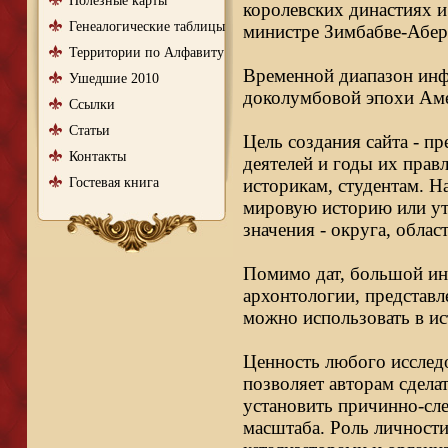
Полезные карты
королевских династиях и
Генеалогические таблицы
министре Зимбабве-Абер
Территории по Алфавиту
Временной диапазон инфо
Ушедшие 2010
доколумбовой эпохи Аме
Ссылки
Статьи
Цель создания сайта - п
Контакты
деятелей и годы их правл
Гостевая книга
историкам, студентам. Н
мировую историю или ут
значения - округа, облас
Помимо дат, большой ин
архонтологии, представл
можно использовать в ис
Ценность любого исследо
позволяет авторам сдела
установить причинно-сле
масштаба. Роль личности