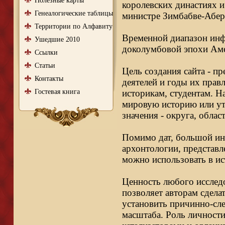
Полезные карты
королевских династиях и
Генеалогические таблицы
министре Зимбабве-Абер
Территории по Алфавиту
Временной диапазон инфо
Ушедшие 2010
доколумбовой эпохи Аме
Ссылки
Статьи
Цель создания сайта - п
Контакты
деятелей и годы их правл
Гостевая книга
историкам, студентам. Н
мировую историю или ут
значения - округа, облас
Помимо дат, большой ин
архонтологии, представл
можно использовать в ис
Ценность любого исследо
позволяет авторам сдела
установить причинно-сле
масштаба. Роль личности