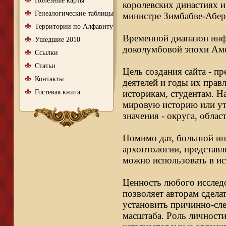
Полезные карты
королевских династиях и
Генеалогические таблицы
министре Зимбабве-Абер
Территории по Алфавиту
Временной диапазон инфо
Ушедшие 2010
доколумбовой эпохи Аме
Ссылки
Статьи
Цель создания сайта - п
Контакты
деятелей и годы их правл
Гостевая книга
историкам, студентам. Н
мировую историю или ут
значения - округа, облас
Помимо дат, большой ин
архонтологии, представл
можно использовать в ис
Ценность любого исследо
позволяет авторам сдела
установить причинно-сле
масштаба. Роль личности