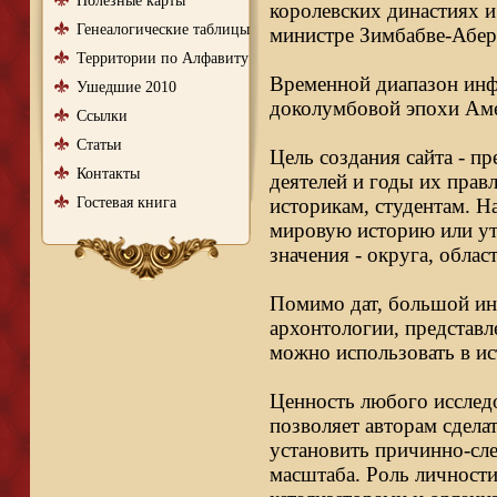
Полезные карты
королевских династиях и
Генеалогические таблицы
министре Зимбабве-Абер
Территории по Алфавиту
Временной диапазон инфо
Ушедшие 2010
доколумбовой эпохи Аме
Ссылки
Статьи
Цель создания сайта - п
Контакты
деятелей и годы их правл
Гостевая книга
историкам, студентам. Н
мировую историю или ут
значения - округа, облас
Помимо дат, большой ин
архонтологии, представл
можно использовать в ис
Ценность любого исследо
позволяет авторам сдела
установить причинно-сле
масштаба. Роль личности