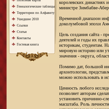
Полезные карты
королевских династиях и
Генеалогические таблицы
министре Зимбабве-Абер
Территории по Алфавиту
Временной диапазон инфо
Ушедшие 2010
доколумбовой эпохи Аме
Ссылки
Статьи
Цель создания сайта - п
Контакты
деятелей и годы их правл
Гостевая книга
историкам, студентам. Н
мировую историю или ут
значения - округа, облас
Помимо дат, большой ин
архонтологии, представл
можно использовать в ис
Ценность любого исследо
позволяет авторам сдела
установить причинно-сле
масштаба. Роль личности