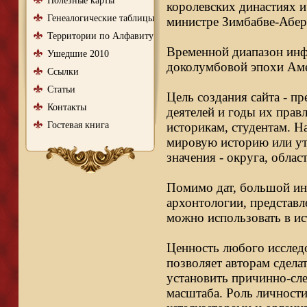
Полезные карты
королевских династиях и
Генеалогические таблицы
министре Зимбабве-Абер
Территории по Алфавиту
Временной диапазон инфо
Ушедшие 2010
доколумбовой эпохи Аме
Ссылки
Статьи
Цель создания сайта - п
Контакты
деятелей и годы их правл
Гостевая книга
историкам, студентам. Н
мировую историю или ут
значения - округа, облас
Помимо дат, большой ин
архонтологии, представл
можно использовать в ис
Ценность любого исследо
позволяет авторам сдела
установить причинно-сле
масштаба. Роль личности