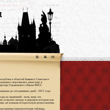
республик и областей бывшего Советского
формация о королевских династиях и
кретаре Горьковского обкома КПСС.
Америки до сегодняшних дней - 2011 года.
оды их правлений - всем, кому эта
жно устроить экскурс в мировую историю или
ики, не искажая историческую ретроспективу.
едставлены генеалогические таблицы,