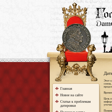
Дат
Этот с
союза,
предсе
Главная
Времен
Новое на сайте
Цель с
Статьи к проблемам
информ
уточни
датировки
Помимо