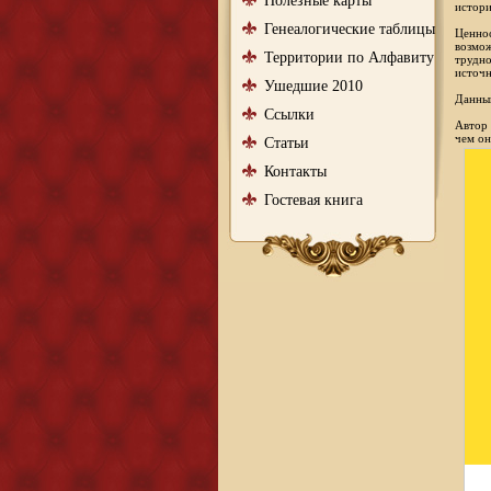
Полезные карты
истори
Генеалогические таблицы
Ценнос
возмож
Территории по Алфавиту
трудно
источн
Ушедшие 2010
Данный
Ссылки
Автор 
чем он
Статьи
Контакты
Гостевая книга