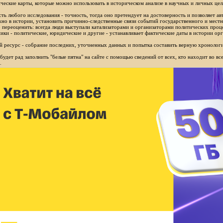
ческие карты, которые можно использовать в историческом анализе в научных и личных цел
ть любого исследования - точность, тогда оно претендует на достоверность и позволяет ав
но в истории, установить причинно-следственные связи событий государственного и местн
 переоценить: всегда люди выступали катализаторами и организаторами политических проц
ики - политические, юридические и другие - устанавливает фактические даты в истории орг
 ресурс - собрание последних, уточненных данных и попытка составить верную хронологи
будет рад заполнить "белые пятна" на сайте с помощью сведений от всех, кто находит во в
.