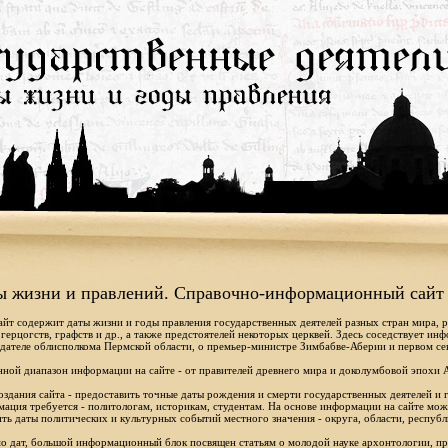
ы жизни и правлений. Справочно-информационный сайт
айт содержит даты жизни и годы правления государственных деятелей разных стран мира, 
 герцогств, графств и др., а также предстоятелей некоторых церквей. Здесь соседствует ин
дателе облисполкома Пермской области, о премьер-министре Зимбабве-Аберии и первом се
ной диапазон информации на сайте - от правителей древнего мира и доколумбовой эпохи 
оздания сайта - предоставить точные даты рождения и смерти государственных деятелей и г
ация требуется - политологам, историкам, студентам. На основе информации на сайте мо
ть даты политических и культурных событий местного значения - округа, области, республ
 дат, большой информационный блок посвящен статьям о молодой науке архонтологии, пр