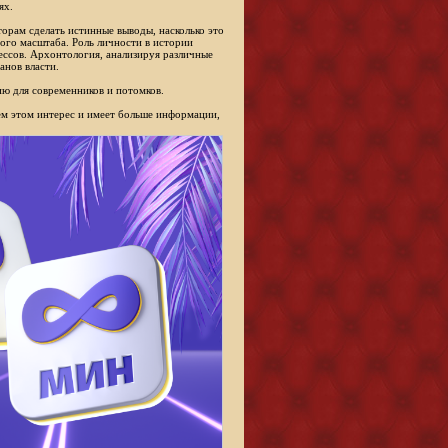
ях.
торам сделать истинные выводы, насколько это
ого масштаба. Роль личности в истории
ессов. Архонтология, анализируя различные
анов власти.
ю для современников и потомков.
сем этом интерес и имеет больше информации,