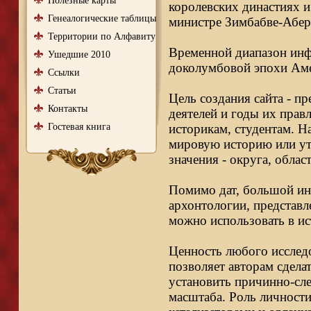
Полезные карты
королевских династиях и
Генеалогические таблицы
министре Зимбабве-Абер
Территории по Алфавиту
Временной диапазон инфо
Ушедшие 2010
доколумбовой эпохи Аме
Ссылки
Статьи
Цель создания сайта - п
Контакты
деятелей и годы их правл
Гостевая книга
историкам, студентам. Н
мировую историю или ут
значения - округа, облас
Помимо дат, большой ин
архонтологии, представл
можно использовать в ис
Ценность любого исследо
позволяет авторам сдела
установить причинно-сле
масштаба. Роль личности