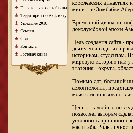
Полезные карты
королевских династиях и
Генеалогические таблицы
министре Зимбабве-Абер
Территории по Алфавиту
Временной диапазон инфо
Ушедшие 2010
доколумбовой эпохи Аме
Ссылки
Статьи
Цель создания сайта - п
Контакты
деятелей и годы их правл
Гостевая книга
историкам, студентам. Н
мировую историю или ут
значения - округа, облас
Помимо дат, большой ин
архонтологии, представл
можно использовать в ис
Ценность любого исследо
позволяет авторам сдела
установить причинно-сле
масштаба. Роль личности