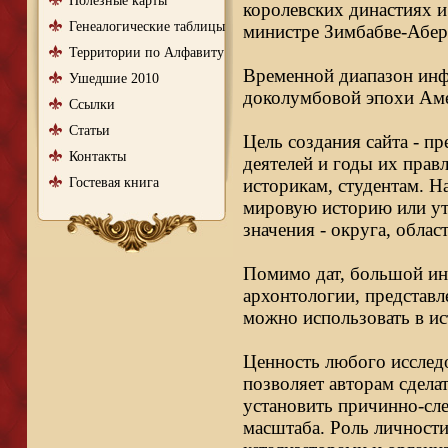
Полезные карты
королевских династиях и
Генеалогические таблицы
министре Зимбабве-Абер
Территории по Алфавиту
Временной диапазон инфо
Ушедшие 2010
доколумбовой эпохи Аме
Ссылки
Статьи
Цель создания сайта - п
Контакты
деятелей и годы их правл
Гостевая книга
историкам, студентам. Н
мировую историю или ут
значения - округа, облас
Помимо дат, большой ин
архонтологии, представл
можно использовать в ис
Ценность любого исследо
позволяет авторам сдела
установить причинно-сле
масштаба. Роль личности