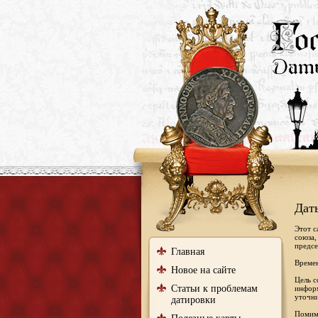
Дат
Этот с
союза,
предсе
Главная
Времен
Новое на сайте
Цель с
Статьи к проблемам
информ
уточни
датировки
Помимо