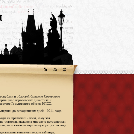
республик и областей бывшего Советского
формация о королевских династиях и
кретаре Горьковского обкома КПСС.
Америки до сегодняшних дней - 2011 года.
оды их правлений - всем, кому эта
жно устроить экскурс в мировую историю или
ики, не искажая историческую ретроспективу.
едставлены генеалогические таблицы,