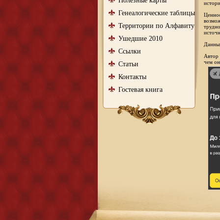
Полезные карты
истори
Генеалогические таблицы
Ценнос
возмож
Территории по Алфавиту
трудно
источн
Ушедшие 2010
Данный
Ссылки
Автор 
чем он
Статьи
Контакты
Гостевая книга