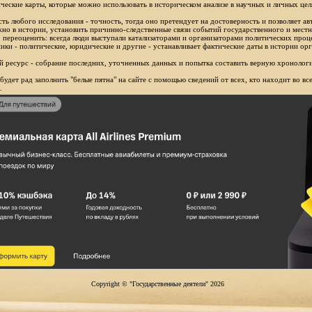
ческие карты, которые можно использовать в историческом анализе в научных и личных цел
ть любого исследования - точность, тогда оно претендует на достоверность и позволяет ав
но в истории, установить причинно-следственные связи событий государственного и местн
 переоценить: всегда люди выступали катализаторами и организаторами политических проц
ики - политические, юридические и другие - устанавливает фактические даты в истории орг
 ресурс - собрание последних, уточненных данных и попытка составить верную хронологи
будет рад заполнить "белые пятна" на сайте с помощью сведений от всех, кто находит во в
.
Copyright © "Государственные деятели" 2026