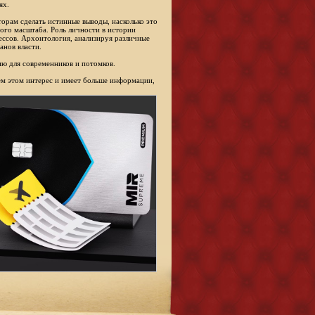
ях.
торам сделать истинные выводы, насколько это
ого масштаба. Роль личности в истории
ессов. Архонтология, анализируя различные
анов власти.
ю для современников и потомков.
сем этом интерес и имеет больше информации,