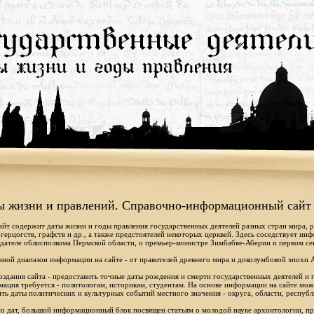
ы жизни и правлений. Справочно-информационный сайт
айт содержит даты жизни и годы правления государственных деятелей разных стран мира, 
 герцогств, графств и др., а также предстоятелей некоторых церквей. Здесь соседствует ин
дателе облисполкома Пермской области, о премьер-министре Зимбабве-Аберии и первом се
ной диапазон информации на сайте - от правителей древнего мира и доколумбовой эпохи 
оздания сайта - предоставить точные даты рождения и смерти государственных деятелей и г
ация требуется - политологам, историкам, студентам. На основе информации на сайте мо
ть даты политических и культурных событий местного значения - округа, области, республ
 дат, большой информационный блок посвящен статьям о молодой науке архонтологии, пр