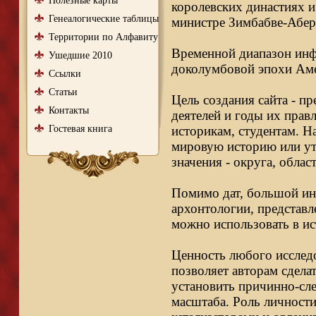
Полезные карты
королевских династиях и
Генеалогические таблицы
министре Зимбабве-Абер
Территории по Алфавиту
Временной диапазон инфо
Ушедшие 2010
доколумбовой эпохи Аме
Ссылки
Статьи
Цель создания сайта - п
Контакты
деятелей и годы их правл
Гостевая книга
историкам, студентам. Н
мировую историю или ут
значения - округа, облас
Помимо дат, большой ин
архонтологии, представл
можно использовать в ис
Ценность любого исследо
позволяет авторам сдела
установить причинно-сле
масштаба. Роль личности