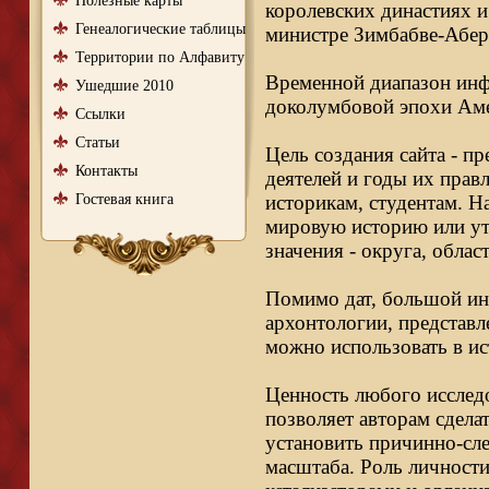
Полезные карты
королевских династиях и
Генеалогические таблицы
министре Зимбабве-Абер
Территории по Алфавиту
Временной диапазон инфо
Ушедшие 2010
доколумбовой эпохи Аме
Ссылки
Статьи
Цель создания сайта - п
Контакты
деятелей и годы их правл
Гостевая книга
историкам, студентам. Н
мировую историю или ут
значения - округа, облас
Помимо дат, большой ин
архонтологии, представл
можно использовать в ис
Ценность любого исследо
позволяет авторам сдела
установить причинно-сле
масштаба. Роль личности