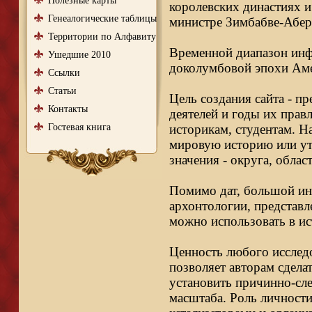
Полезные карты
королевских династиях и
Генеалогические таблицы
министре Зимбабве-Абер
Территории по Алфавиту
Временной диапазон инфо
Ушедшие 2010
доколумбовой эпохи Аме
Ссылки
Статьи
Цель создания сайта - п
Контакты
деятелей и годы их правл
Гостевая книга
историкам, студентам. Н
мировую историю или ут
значения - округа, облас
Помимо дат, большой ин
архонтологии, представл
можно использовать в ис
Ценность любого исследо
позволяет авторам сдела
установить причинно-сле
масштаба. Роль личности