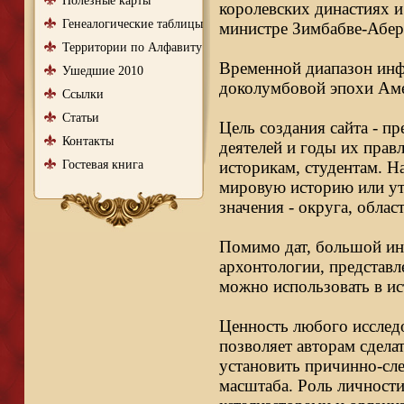
Полезные карты
королевских династиях и
Генеалогические таблицы
министре Зимбабве-Абер
Территории по Алфавиту
Временной диапазон инфо
Ушедшие 2010
доколумбовой эпохи Аме
Ссылки
Статьи
Цель создания сайта - п
Контакты
деятелей и годы их правл
Гостевая книга
историкам, студентам. Н
мировую историю или ут
значения - округа, облас
Помимо дат, большой ин
архонтологии, представл
можно использовать в ис
Ценность любого исследо
позволяет авторам сдела
установить причинно-сле
масштаба. Роль личности