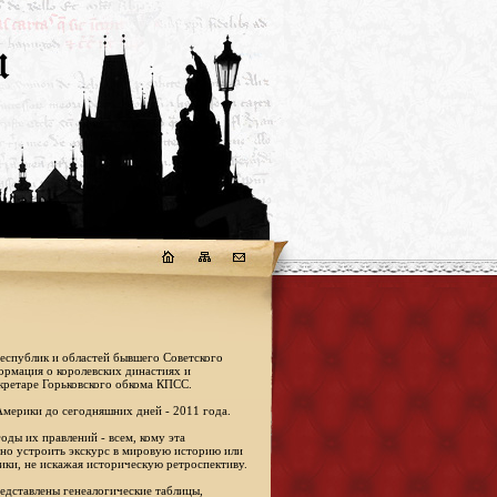
республик и областей бывшего Советского
формация о королевских династиях и
кретаре Горьковского обкома КПСС.
Америки до сегодняшних дней - 2011 года.
оды их правлений - всем, кому эта
жно устроить экскурс в мировую историю или
ики, не искажая историческую ретроспективу.
едставлены генеалогические таблицы,