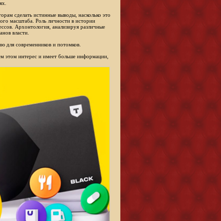
ях.
торам сделать истинные выводы, насколько это
ого масштаба. Роль личности в истории
ессов. Архонтология, анализируя различные
анов власти.
ю для современников и потомков.
сем этом интерес и имеет больше информации,