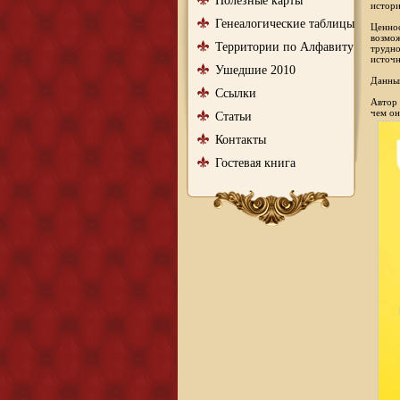
Полезные карты
истори
Генеалогические таблицы
Ценнос
возмож
Территории по Алфавиту
трудно
источн
Ушедшие 2010
Данный
Ссылки
Автор 
чем он
Статьи
Контакты
Гостевая книга