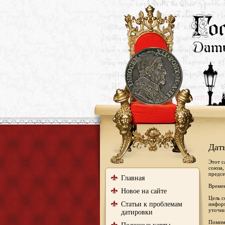
Дат
Этот с
союза,
предсе
Главная
Времен
Новое на сайте
Цель с
Статьи к проблемам
информ
уточни
датировки
Помимо