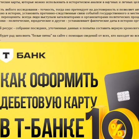
ческие карты, которые можно использовать в историческом анализе в научных и личных цел
ть любого исследования - точность, тогда оно претендует на достоверность и позволяет ав
но в истории, установить причинно-следственные связи событий государственного и местн
 переоценить: всегда люди выступали катализаторами и организаторами политических проц
ики - политические, юридические и другие - устанавливает фактические даты в истории орг
 ресурс - собрание последних, уточненных данных и попытка составить верную хронологи
будет рад заполнить "белые пятна" на сайте с помощью сведений от всех, кто находит во в
.