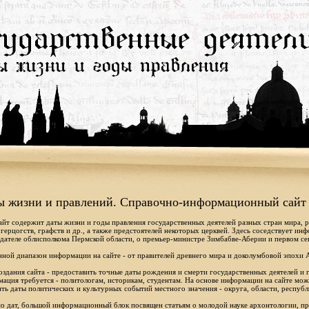
ы жизни и правлений. Справочно-информационный сайт
айт содержит даты жизни и годы правления государственных деятелей разных стран мира, 
 герцогств, графств и др., а также предстоятелей некоторых церквей. Здесь соседствует ин
дателе облисполкома Пермской области, о премьер-министре Зимбабве-Аберии и первом се
ной диапазон информации на сайте - от правителей древнего мира и доколумбовой эпохи 
оздания сайта - предоставить точные даты рождения и смерти государственных деятелей и г
ация требуется - политологам, историкам, студентам. На основе информации на сайте мо
ть даты политических и культурных событий местного значения - округа, области, республ
 дат, большой информационный блок посвящен статьям о молодой науке архонтологии, пр