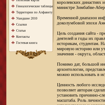
Полезные карты
королевских династиях и
Генеалогические таблицы
министре Зимбабве-Абер
Территории по Алфавиту
Временной диапазон инфо
Ушедшие 2010
доколумбовой эпохи Аме
Ссылки
Статьи
Цель создания сайта - п
Контакты
деятелей и годы их правл
Гостевая книга
историкам, студентам. Н
мировую историю или ут
значения - округа, облас
Помимо дат, большой ин
архонтологии, представл
можно использовать в ис
Ценность любого исследо
позволяет авторам сдела
установить причинно-сле
масштаба. Роль личности