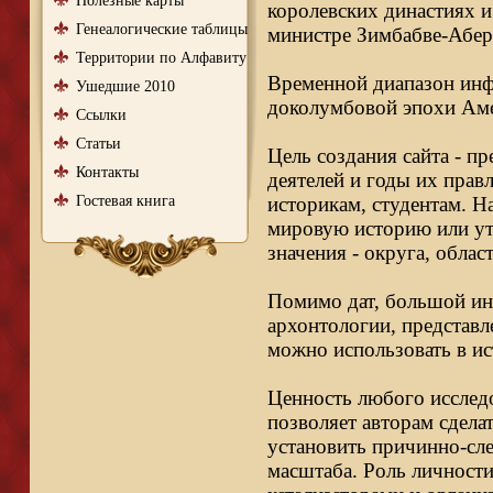
Полезные карты
королевских династиях и
Генеалогические таблицы
министре Зимбабве-Абер
Территории по Алфавиту
Временной диапазон инфо
Ушедшие 2010
доколумбовой эпохи Аме
Ссылки
Статьи
Цель создания сайта - п
Контакты
деятелей и годы их правл
Гостевая книга
историкам, студентам. Н
мировую историю или ут
значения - округа, облас
Помимо дат, большой ин
архонтологии, представл
можно использовать в ис
Ценность любого исследо
позволяет авторам сдела
установить причинно-сле
масштаба. Роль личности