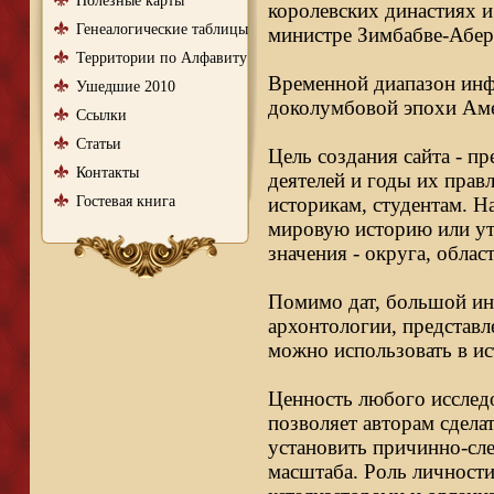
Полезные карты
королевских династиях и
Генеалогические таблицы
министре Зимбабве-Абер
Территории по Алфавиту
Временной диапазон инфо
Ушедшие 2010
доколумбовой эпохи Аме
Ссылки
Статьи
Цель создания сайта - п
Контакты
деятелей и годы их правл
Гостевая книга
историкам, студентам. Н
мировую историю или ут
значения - округа, облас
Помимо дат, большой ин
архонтологии, представл
можно использовать в ис
Ценность любого исследо
позволяет авторам сдела
установить причинно-сле
масштаба. Роль личности