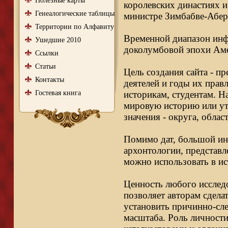
Полезные карты
королевских династиях и
Генеалогические таблицы
министре Зимбабве-Абер
Территории по Алфавиту
Временной диапазон инфо
Ушедшие 2010
доколумбовой эпохи Аме
Ссылки
Статьи
Цель создания сайта - п
Контакты
деятелей и годы их правл
Гостевая книга
историкам, студентам. Н
мировую историю или ут
значения - округа, облас
Помимо дат, большой ин
архонтологии, представл
можно использовать в ис
Ценность любого исследо
позволяет авторам сдела
установить причинно-сле
масштаба. Роль личности