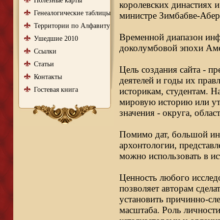
Полезные карты
королевских династиях и
Генеалогические таблицы
министре Зимбабве-Абер
Территории по Алфавиту
Временной диапазон инфо
Ушедшие 2010
доколумбовой эпохи Аме
Ссылки
Статьи
Цель создания сайта - п
Контакты
деятелей и годы их правл
Гостевая книга
историкам, студентам. Н
мировую историю или ут
значения - округа, облас
Помимо дат, большой ин
архонтологии, представл
можно использовать в ис
Ценность любого исследо
позволяет авторам сдела
установить причинно-сле
масштаба. Роль личности