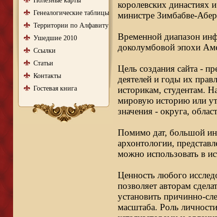
Полезные карты
королевских династиях и
Генеалогические таблицы
министре Зимбабве-Абер
Территории по Алфавиту
Временной диапазон инфо
Ушедшие 2010
доколумбовой эпохи Аме
Ссылки
Статьи
Цель создания сайта - п
Контакты
деятелей и годы их правл
Гостевая книга
историкам, студентам. Н
мировую историю или ут
значения - округа, облас
Помимо дат, большой ин
архонтологии, представл
можно использовать в ис
Ценность любого исследо
позволяет авторам сдела
установить причинно-сле
масштаба. Роль личности