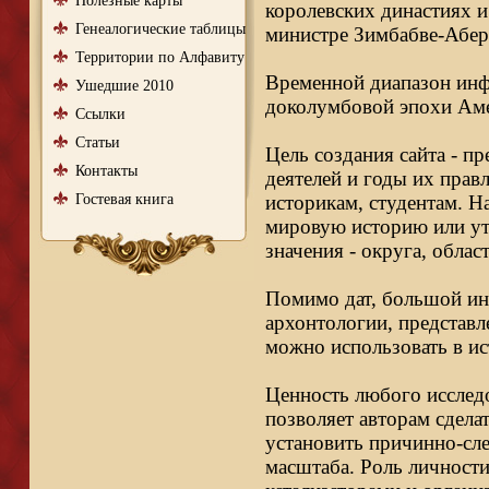
Полезные карты
королевских династиях и
Генеалогические таблицы
министре Зимбабве-Абер
Территории по Алфавиту
Временной диапазон инфо
Ушедшие 2010
доколумбовой эпохи Аме
Ссылки
Статьи
Цель создания сайта - п
Контакты
деятелей и годы их правл
Гостевая книга
историкам, студентам. Н
мировую историю или ут
значения - округа, облас
Помимо дат, большой ин
архонтологии, представл
можно использовать в ис
Ценность любого исследо
позволяет авторам сдела
установить причинно-сле
масштаба. Роль личности