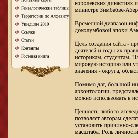
Полезные карты
королевских династиях и
Генеалогические таблицы
министре Зимбабве-Абер
Территории по Алфавиту
Временной диапазон инфо
Ушедшие 2010
доколумбовой эпохи Аме
Ссылки
Статьи
Цель создания сайта - п
Контакты
деятелей и годы их правл
Гостевая книга
историкам, студентам. Н
мировую историю или ут
значения - округа, облас
Помимо дат, большой ин
архонтологии, представл
можно использовать в ис
Ценность любого исследо
позволяет авторам сдела
установить причинно-сле
масштаба. Роль личности