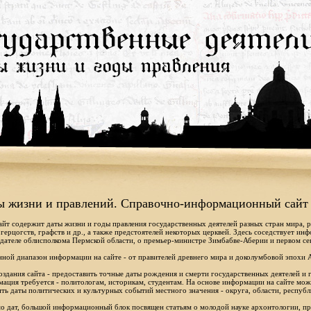
ы жизни и правлений. Справочно-информационный сайт
айт содержит даты жизни и годы правления государственных деятелей разных стран мира, 
 герцогств, графств и др., а также предстоятелей некоторых церквей. Здесь соседствует ин
дателе облисполкома Пермской области, о премьер-министре Зимбабве-Аберии и первом се
ной диапазон информации на сайте - от правителей древнего мира и доколумбовой эпохи 
оздания сайта - предоставить точные даты рождения и смерти государственных деятелей и г
ация требуется - политологам, историкам, студентам. На основе информации на сайте мо
ть даты политических и культурных событий местного значения - округа, области, республ
 дат, большой информационный блок посвящен статьям о молодой науке архонтологии, пр