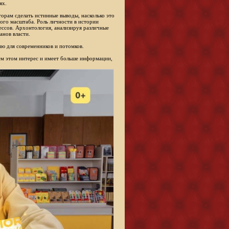
ях.
торам сделать истинные выводы, насколько это
ого масштаба. Роль личности в истории
ессов. Архонтология, анализируя различные
анов власти.
ю для современников и потомков.
сем этом интерес и имеет больше информации,