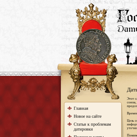
Дат
Этот с
союза,
предсе
Главная
Времен
Новое на сайте
Цель с
Статьи к проблемам
информ
уточни
датировки
Помимо