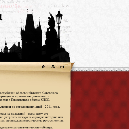
республик и областей бывшего Советского
формация о королевских династиях и
кретаре Горьковского обкома КПСС.
Америки до сегодняшних дней - 2011 года.
оды их правлений - всем, кому эта
жно устроить экскурс в мировую историю или
ики, не искажая историческую ретроспективу.
едставлены генеалогические таблицы,