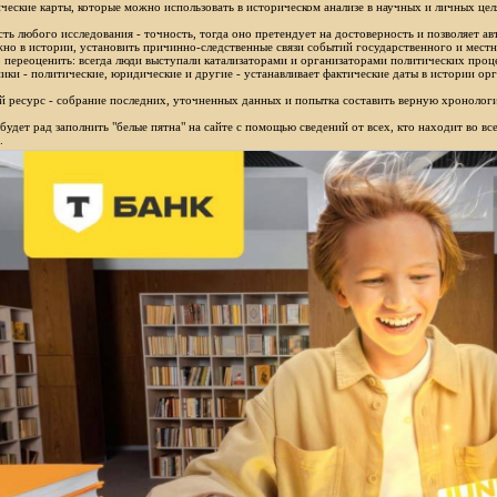
ческие карты, которые можно использовать в историческом анализе в научных и личных цел
ть любого исследования - точность, тогда оно претендует на достоверность и позволяет ав
но в истории, установить причинно-следственные связи событий государственного и местн
 переоценить: всегда люди выступали катализаторами и организаторами политических проц
ики - политические, юридические и другие - устанавливает фактические даты в истории орг
 ресурс - собрание последних, уточненных данных и попытка составить верную хронологи
будет рад заполнить "белые пятна" на сайте с помощью сведений от всех, кто находит во в
.