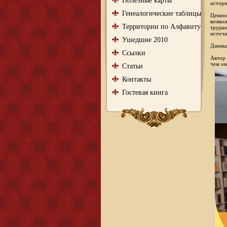
Полезные карты
истори
Генеалогические таблицы
Ценнос
возмож
Территории по Алфавиту
трудно
источн
Ушедшие 2010
Данный
Ссылки
Автор 
чем он
Статьи
Контакты
Гостевая книга