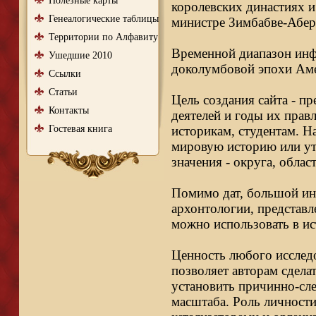
Полезные карты
королевских династиях и
Генеалогические таблицы
министре Зимбабве-Абер
Территории по Алфавиту
Временной диапазон инфо
Ушедшие 2010
доколумбовой эпохи Аме
Ссылки
Статьи
Цель создания сайта - п
Контакты
деятелей и годы их правл
Гостевая книга
историкам, студентам. Н
мировую историю или ут
значения - округа, облас
Помимо дат, большой ин
архонтологии, представл
можно использовать в ис
Ценность любого исследо
позволяет авторам сдела
установить причинно-сле
масштаба. Роль личности