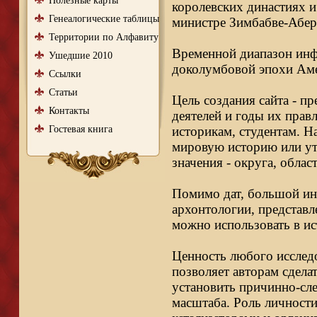
Полезные карты
королевских династиях и
Генеалогические таблицы
министре Зимбабве-Абер
Территории по Алфавиту
Временной диапазон инфо
Ушедшие 2010
доколумбовой эпохи Аме
Ссылки
Статьи
Цель создания сайта - п
Контакты
деятелей и годы их правл
Гостевая книга
историкам, студентам. Н
мировую историю или ут
значения - округа, облас
Помимо дат, большой ин
архонтологии, представл
можно использовать в ис
Ценность любого исследо
позволяет авторам сдела
установить причинно-сле
масштаба. Роль личности