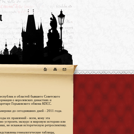
республик и областей бывшего Советского
формация о королевских династиях и
кретаре Горьковского обкома КПСС.
Америки до сегодняшних дней - 2011 года.
оды их правлений - всем, кому эта
жно устроить экскурс в мировую историю или
ики, не искажая историческую ретроспективу.
едставлены генеалогические таблицы,