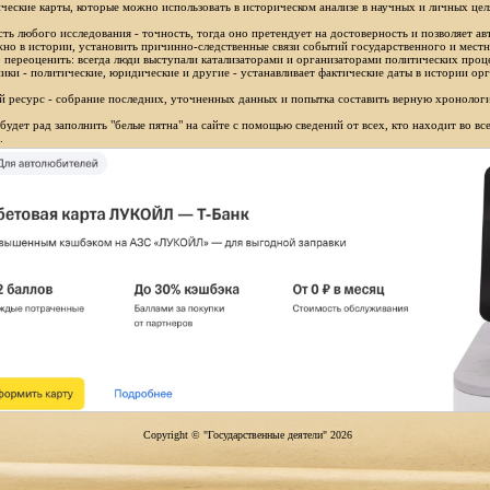
ческие карты, которые можно использовать в историческом анализе в научных и личных цел
ть любого исследования - точность, тогда оно претендует на достоверность и позволяет ав
но в истории, установить причинно-следственные связи событий государственного и местн
 переоценить: всегда люди выступали катализаторами и организаторами политических проц
ики - политические, юридические и другие - устанавливает фактические даты в истории орг
 ресурс - собрание последних, уточненных данных и попытка составить верную хронологи
будет рад заполнить "белые пятна" на сайте с помощью сведений от всех, кто находит во в
.
Copyright © "Государственные деятели" 2026