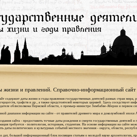
ы жизни и правлений. Справочно-информационный сайт
айт содержит даты жизни и годы правления государственных деятелей разных стран мира, 
 герцогств, графств и др., а также предстоятелей некоторых церквей. Здесь соседствует ин
дателе облисполкома Пермской области, о премьер-министре Зимбабве-Аберии и первом се
ной диапазон информации на сайте - от правителей древнего мира и доколумбовой эпохи 
оздания сайта - предоставить точные даты рождения и смерти государственных деятелей и г
ация требуется - политологам, историкам, студентам. На основе информации на сайте мо
ть даты политических и культурных событий местного значения - округа, области, республ
 дат, большой информационный блок посвящен статьям о молодой науке архонтологии, пр