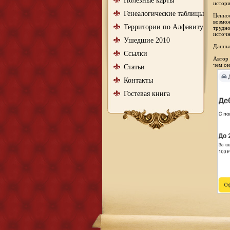
Полезные карты
истори
Генеалогические таблицы
Ценнос
возмож
Территории по Алфавиту
трудно
источн
Ушедшие 2010
Данный
Ссылки
Автор 
чем он
Статьи
Контакты
Гостевая книга