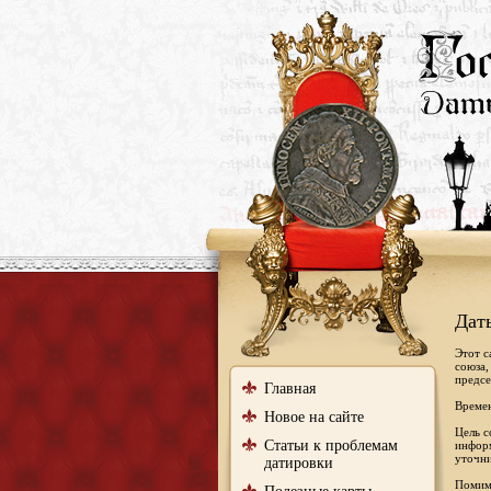
Дат
Этот с
союза,
предсе
Главная
Времен
Новое на сайте
Цель с
Статьи к проблемам
информ
уточни
датировки
Помимо