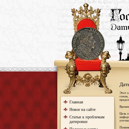
Дат
Этот с
союза,
предсе
Главная
Времен
Новое на сайте
Цель с
Статьи к проблемам
информ
уточни
датировки
Помимо