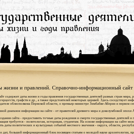
ы жизни и правлений. Справочно-информационный сайт
айт содержит даты жизни и годы правления государственных деятелей разных стран мира, 
 герцогств, графств и др., а также предстоятелей некоторых церквей. Здесь соседствует ин
дателе облисполкома Пермской области, о премьер-министре Зимбабве-Аберии и первом се
ной диапазон информации на сайте - от правителей древнего мира и доколумбовой эпохи 
оздания сайта - предоставить точные даты рождения и смерти государственных деятелей и г
ация требуется - политологам, историкам, студентам. На основе информации на сайте мо
ть даты политических и культурных событий местного значения - округа, области, республ
 дат, большой информационный блок посвящен статьям о молодой науке архонтологии, пр