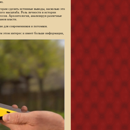
ях.
торам сделать истинные выводы, насколько это
ого масштаба. Роль личности в истории
ессов. Архонтология, анализируя различные
анов власти.
ю для современников и потомков.
сем этом интерес и имеет больше информации,