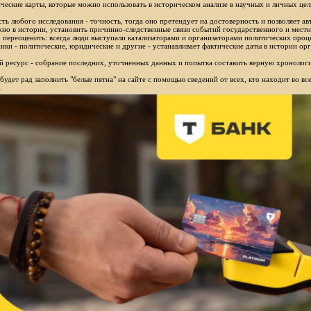
ческие карты, которые можно использовать в историческом анализе в научных и личных цел
ть любого исследования - точность, тогда оно претендует на достоверность и позволяет ав
но в истории, установить причинно-следственные связи событий государственного и местн
 переоценить: всегда люди выступали катализаторами и организаторами политических проц
ики - политические, юридические и другие - устанавливает фактические даты в истории орг
 ресурс - собрание последних, уточненных данных и попытка составить верную хронологи
будет рад заполнить "белые пятна" на сайте с помощью сведений от всех, кто находит во в
.