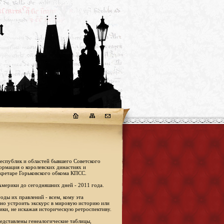
республик и областей бывшего Советского
формация о королевских династиях и
кретаре Горьковского обкома КПСС.
Америки до сегодняшних дней - 2011 года.
оды их правлений - всем, кому эта
жно устроить экскурс в мировую историю или
ики, не искажая историческую ретроспективу.
едставлены генеалогические таблицы,