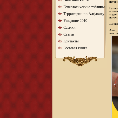
Полезные карты
истори
Генеалогические таблицы
Ценнос
возмож
Территории по Алфавиту
трудно
источн
Ушедшие 2010
Данный
Ссылки
Автор 
чем он
Статьи
Контакты
Гостевая книга