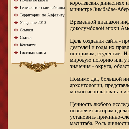
Полезные карты
королевских династиях и
Генеалогические таблицы
министре Зимбабве-Абер
Территории по Алфавиту
Временной диапазон инфо
Ушедшие 2010
доколумбовой эпохи Аме
Ссылки
Статьи
Цель создания сайта - п
Контакты
деятелей и годы их правл
Гостевая книга
историкам, студентам. Н
мировую историю или ут
значения - округа, облас
Помимо дат, большой ин
архонтологии, представл
можно использовать в ис
Ценность любого исследо
позволяет авторам сдела
установить причинно-сле
масштаба. Роль личности